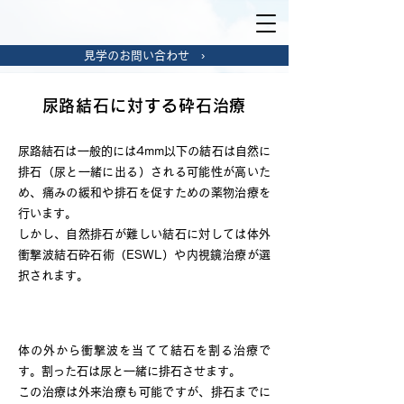
見学のお問い合わせ ›
尿路結石に対する砕石治療
尿路結石は一般的には4mm以下の結石は自然に
排石（尿と一緒に出る）される可能性が高いた
め、痛みの緩和や排石を促すための薬物治療を
行います。
しかし、自然排石が難しい結石に対しては体外
衝撃波結石砕石術（ESWL）や内視鏡治療が選
択されます。
体外衝撃波結石砕石術（ESWL）
体の外から衝撃波を当てて結石を割る治療で
す。割った石は尿と一緒に排石させます。
この治療は外来治療も可能ですが、排石までに